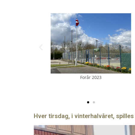
Forår 2023
Forår 2023
En velfortjent præmie (klubtrøj
 aktiviteter i gang
Hver tirsdag, i vinterhalvåret, spilles