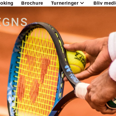
oking
Brochure
Turneringer
Bliv med
EGNS