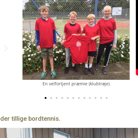
Forår 2023
e)
Også rundkreds ved tennistræning
 der tillige bordtennis.