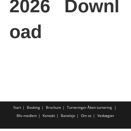
2026
Downl
oad
Start
Booking
Brochure
Turneringer
Åben turnering
Bliv medlem
Kontakt
Baneleje
Om os
Vedtægter